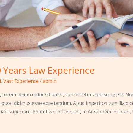
0 Years Law Experience
d
,
Vast Experience
/
admin
Lorem ipsum dolor sit amet, consectetur adipiscing elit. No
, quod dicimus esse expetendum. Apud imperitos tum illa dic
uae superiori sententiae conveniunt, in Aristonem incidunt; 