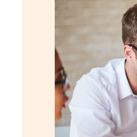
Precision
of
20
Years
Law
Experience