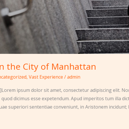
n the City of Manhattan
categorized
,
Vast Experience
/
admin
Lorem ipsum dolor sit amet, consectetur adipiscing elit. No
, quod dicimus esse expetendum. Apud imperitos tum illa dic
uae superiori sententiae conveniunt, in Aristonem incidunt; 