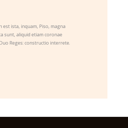
n est ista, inquam, Piso, magna
ta sunt, aliquid etiam coronae
Duo Reges: constructio interrete.