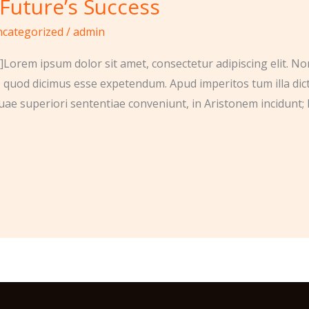
 Future’s Success
categorized
/
admin
Lorem ipsum dolor sit amet, consectetur adipiscing elit. No
, quod dicimus esse expetendum. Apud imperitos tum illa dic
uae superiori sententiae conveniunt, in Aristonem incidunt; 