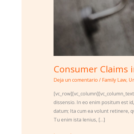
Consumer Claims i
Deja un comentario
/
Family Law
,
Un
[vc_row][vc_column][vc_column_text]
dissensio. In eo enim positum est id
datum; Ita cum ea volunt retinere, q
Tu enim ista lenius, […]