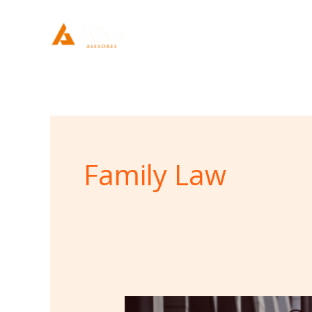
Ir
al
contenido
Family Law
Consumer